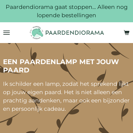
Paardendiorama gaat stoppen... Alleen nog
Ga
lopende bestellingen
direct
naar
de
hoofdinhoud
EEN PAARDENLAMP MET JOUW
PAARD
Ik schilder een lamp, zodat het sprekend lijkt
op jouw eigen paard. Het is niet alleen een
prachtig aandenken, maar ook een bijzonder
en persoonlijk cadeau.