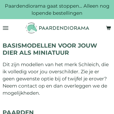
Paardendiorama gaat stoppen... Alleen nog
Ga
lopende bestellingen
direct
naar
de
hoofdinhoud
BASISMODELLEN VOOR JOUW
DIER ALS MINIATUUR
Dit zijn modellen van het merk Schleich, die
ik volledig voor jou overschilder. Zie je er
geen gewenste optie bij of twijfel je erover?
Neem contact op en dan overleggen we de
mogelijkheden.
PAARDEN