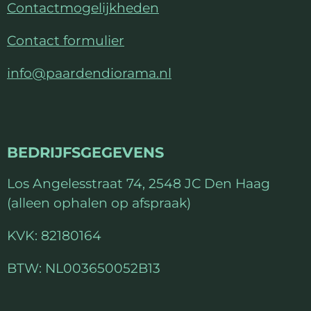
Contactmogelijkheden
4
2
Contact formulier
9
info@paardendiorama.nl
s
t
e
r
BEDRIJFSGEGEVENS
r
e
Los Angelesstraat 74, 2548 JC Den Haag
n
(alleen ophalen op afspraak)
KVK: 82180164
BTW: NL003650052B13