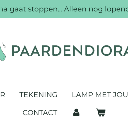
 gaat stoppen... Alleen nog lopen
UR
TEKENING
LAMP MET JO
CONTACT