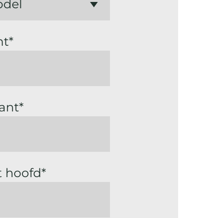
nt*
ant*
t hoofd*