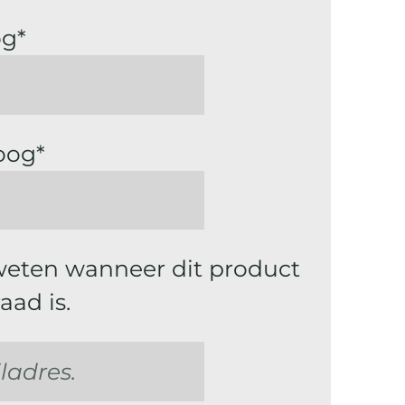
og*
oog*
weten wanneer dit product
aad is.