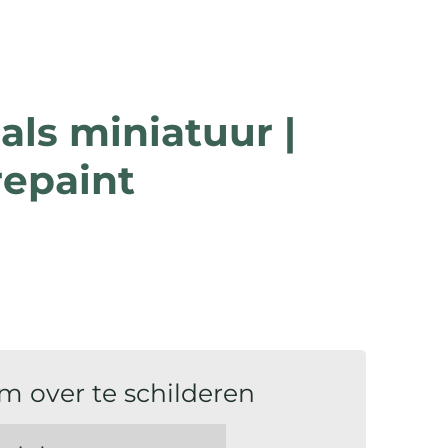
als miniatuur |
repaint
m over te schilderen