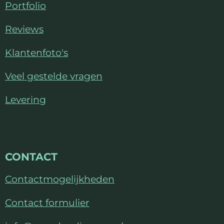
n
n
n
n
:
Portfolio
3
Reviews
.
8
Klantenfoto's
5
7
Veel gestelde vragen
1
Levering
4
2
8
5
CONTACT
7
1
Contactmogelijkheden
4
2
Contact formulier
9