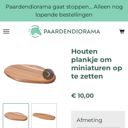
Paardendiorama gaat stoppen... Alleen nog
Ga
lopende bestellingen
direct
naar
de
hoofdinhoud
Houten
plankje om
miniaturen op
te zetten
€ 10,00
Afmeting