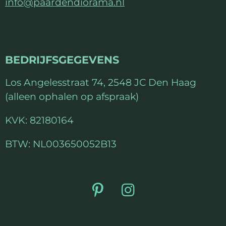
info@paardendiorama.nl
s
t
e
r
BEDRIJFSGEGEVENS
r
e
Los Angelesstraat 74, 2548 JC Den Haag
n
(alleen ophalen op afspraak)
KVK: 82180164
BTW: NL003650052B13
P
I
i
n
n
s