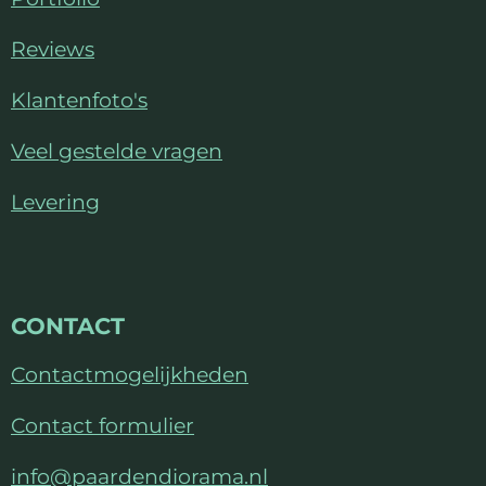
3
Reviews
.
8
Klantenfoto's
5
7
Veel gestelde vragen
1
Levering
4
2
8
5
CONTACT
7
1
Contactmogelijkheden
4
2
Contact formulier
9
info@paardendiorama.nl
s