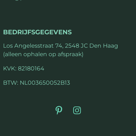
t
e
r
BEDRIJFSGEGEVENS
r
e
Los Angelesstraat 74, 2548 JC Den Haag
n
(alleen ophalen op afspraak)
KVK: 82180164
BTW: NL003650052B13
P
I
i
n
n
s