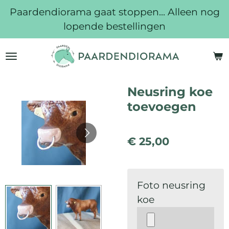
Paardendiorama gaat stoppen... Alleen nog
Ga
lopende bestellingen
direct
naar
de
hoofdinhoud
Neusring koe
toevoegen
€ 25,00
Foto neusring
koe